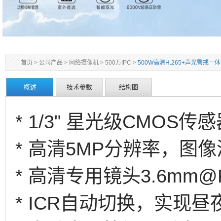
首页
>
公司产品
>
网络摄像机
>
500万IPC
>
500W高清H.265+声光警戒一体
概述
技术参数
结构图
* 1/3" 星光级CMOS传
* 高清5MP分辨率，图
* 高清专用镜头3.6mm@F
* ICR自动切换，实现